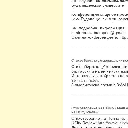
по случай
60-годишнина
Будапещенския университет
Конференцията ще се провед
към Будапещенския универс
За подробна информация м
konferencia.budapest@gmail.
Сайт на конференцията:
http:
Стихосбирката „Американски пое
Стихосбирката „Американск
български и на английски ези
Интервю с Иван Христов на а
95-ivan-hristov/
3 американски поеми в 3:AM
Стихотворение на Пейчо Кънев от
на UCity Review
Стихотворение на Пейчо Къне
UCity Review:
http://www.ucit
Друго стихотворение на П