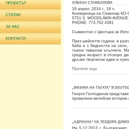
АЛБЕНА СТАМБОЛОВА
ПРОЕКТЪТ
18 април, 2014 г., 18 ч.
Книжарница на Семинар КО
СТАТИИ
5751 S. WOODLAWN AVENUE
PHONE: 773.752.4381
ЗА НАС
Съвместно с Центъра за Изто
КОНТАКТИ
През шейсетте години, в раз
баба и с бедността на село,
тъмни тавански ъгълчета. М
средна възраст в отскоро д
дръзки творчески идеи и хумо
Прочети още
„ФИЗИКА НА ТЪГАТА” В DEUTS
Георги Господинов представя п
провалени житейски истории 
„АДРИАНА“ НА ТЕОДОРА ДИМО
На 5.12.2013 г. Българския