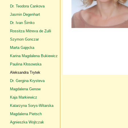
Dr. Teodora Cankova
Jasmin Degenhart
Dr. Ivan Šimko
Rossitza Mitreva de Zulli
Szymon Gonczar
Marta Gajęcka
Karina Magdalena Bukiewicz
Paulina Kłosowska
Aleksandra Trytek
Dr. Gergina Krysteva
Magdalena Genow
Kaja Markiewicz
Katarzyna Sorys-Witarska
Magdalena Pietsch
Agnieszka Wojtczak