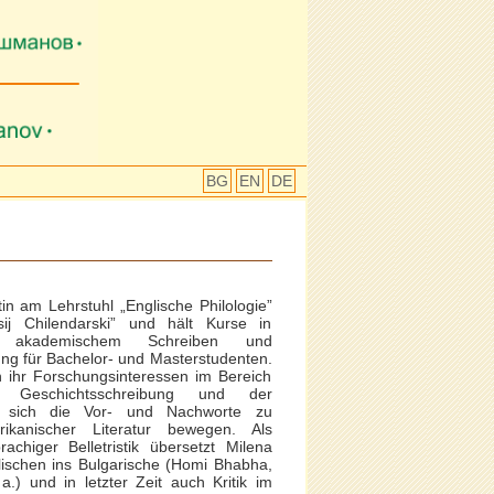
BG
EN
DE
tin am Lehrstuhl „Englische Philologie”
sij Chilendarski” und hält Kurse in
nd akademischem Schreiben und
zung für Bachelor- und Masterstudenten.
 ihr Forschungsinteressen im Bereich
ären Geschichtsschreibung und der
en sich die Vor- und Nachworte zu
ikanischer Literatur bewegen. Als
rachiger Belletristik übersetzt Milena
lischen ins Bulgarische (Homi Bhabha,
.) und in letzter Zeit auch Kritik im