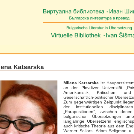
lena Katsarska
Milena Katsarska
ist Hauptassisten
an der Plovdiver Universität „Pai
Amerikanistik, Kritischem u
Gesellschaftlich-politischer Überset
Zum gegenwärtigen Zeitpunkt liegen
der institutionellen disziplin
„Parapositionen”, zwischen den
bulgarischen Übersetzungen amer
langjährige Übersetzerin englischsp
auch kritische Theorie aus dem Eng
Werner Sollors, Adam Seligman u. a